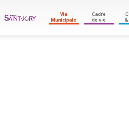
Vie
Cadre
C
Municipale
de vie
& 