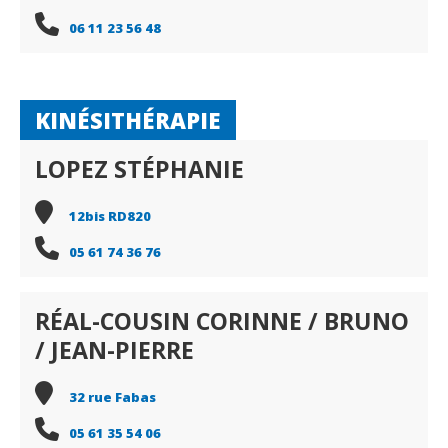
06 11 23 56 48
KINÉSITHÉRAPIE
LOPEZ STÉPHANIE
12bis RD820
05 61 74 36 76
RÉAL-COUSIN CORINNE / BRUNO
/ JEAN-PIERRE
32 rue Fabas
05 61 35 54 06